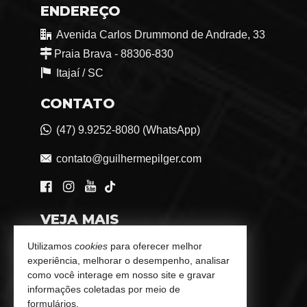
ENDEREÇO
Avenida Carlos Drummond de Andrade, 33
Praia Brava - 88306-830
Itajaí /
SC
CONTATO
(47) 9.9252-8080 (WhatsApp)
contato@guilhermepilger.com
VEJA MAIS
Consultoria Imobiliária Personalizada
Utilizamos
cookies
para oferecer melhor
experiência, melhorar o desempenho, analisar
trabalhe conosco
como você interage em nosso site e gravar
informações coletadas por meio de
Indicadores Financeiros
formulários.