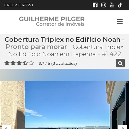
CRECI/SC 6772-J
Cobertura Triplex no Edifício Noah
-
Pronto para morar
-
Cobertura Triplex
-
#1.422
No Edifício Noah em Itapema
3,7
/
5
(
3
avaliações)