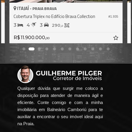
AJAÍ -
ITAJAÍ -
PRAIA BRAVA
P
rtura Triplex no Edifício Brava Collection
Cobertura Tr
#1.935
4
3
4
5
290,
0
11.900.000,
R$ 18.000
00
Qualquer dúvida que surgir me coloco a
disposição para atender de maneira ágil e
eficiente. Conte comigo e com a minha
imobiliária em Balneário Camboriú para te
auxiliar a encontrar o seu imóvel ideal aqui
na Praia.