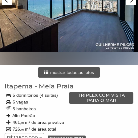
mostrar todas as fotos
Itapema
-
Meia Praia
TRIPLEX COM VISTA
5 dormitórios (4 suítes)
PARA O MAR
6 vagas
5 banheiros
Alto Padrão
461,
m² de área privativa
00
726,
m² de área total
00
R$ 12.500.000,