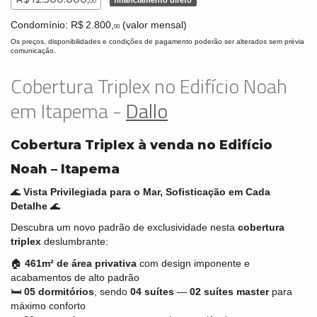
financiamento direto
00
Condomínio: R$ 2.800,
(valor mensal)
00
Os preços, disponibilidades e condições de pagamento poderão ser alterados sem prévia
comunicação.
Cobertura Triplex no Edifício Noah
em Itapema -
Dallo
Cobertura Triplex à venda no Edifício
Noah – Itapema
🌊
Vista Privilegiada para o Mar, Sofisticação em Cada
Detalhe
🌊
Descubra um novo padrão de exclusividade nesta
cobertura
triplex
deslumbrante:
🏠
461m² de área privativa
com design imponente e
acabamentos de alto padrão
🛏️
05 dormitórios
, sendo
04 suítes
—
02 suítes master
para
máximo conforto