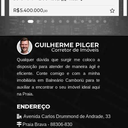
R$ 5.400.000,
R$ 8.9
00
Qualquer dúvida que surgir me coloco a
disposição para atender de maneira ágil e
eficiente. Conte comigo e com a minha
imobiliária em Balneário Camboriú para te
auxiliar a encontrar o seu imóvel ideal aqui
na Praia.
ENDEREÇO
Avenida Carlos Drummond de Andrade, 33
Praia Brava - 88306-830