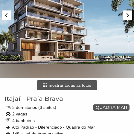
mostrar todas as fotos
Itajaí
-
Praia Brava
QUADRA MAR
3 dormitórios (3 suítes)
2 vagas
4 banheiros
Alto Padrão - Diferenciado - Quadra do Mar
149,
m² de área privativa