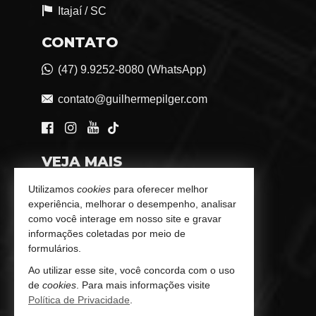
Itajaí /
SC
CONTATO
(47) 9.9252-8080 (WhatsApp)
contato@guilhermepilger.com
VEJA MAIS
Consultoria Imobiliária Personalizada
Utilizamos
cookies
para oferecer melhor
experiência, melhorar o desempenho, analisar
trabalhe conosco
como você interage em nosso site e gravar
informações coletadas por meio de
Indicadores Financeiros
formulários.
Ao utilizar esse site, você concorda com o uso
Imóveis Favoritos
de
cookies
. Para mais informações visite
Política de Privacidade
.
Mapa de Imóveis