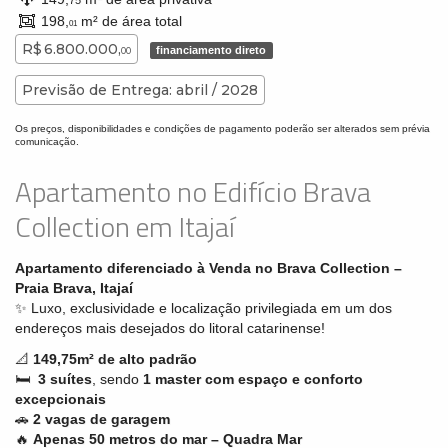
75
198,
m² de área total
01
R$ 6.800.000,
financiamento direto
00
Previsão de Entrega: abril / 2028
Os preços, disponibilidades e condições de pagamento poderão ser alterados sem prévia
comunicação.
Apartamento no Edifício Brava
Collection em Itajaí
Apartamento diferenciado à Venda no Brava Collection –
Praia Brava, Itajaí
✨ Luxo, exclusividade e localização privilegiada em um dos
endereços mais desejados do litoral catarinense!
📐
149,75
m² de alto padrão
🛏️
3 suítes
, sendo
1 master com espaço e conforto
excepcionais
🚗
2 vagas de garagem
🔥
Apenas 50 metros do mar – Quadra Mar