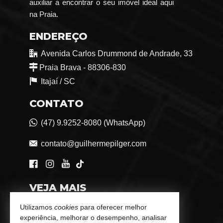
auxiliar a encontrar o seu imóvel ideal aqui
na Praia.
ENDEREÇO
Avenida Carlos Drummond de Andrade, 33
Praia Brava - 88306-830
Itajaí /
SC
CONTATO
(47) 9.9252-8080 (WhatsApp)
contato@guilhermepilger.com
VEJA MAIS
Consultoria Imobiliária Personalizada
Utilizamos
cookies
para oferecer melhor
experiência, melhorar o desempenho, analisar