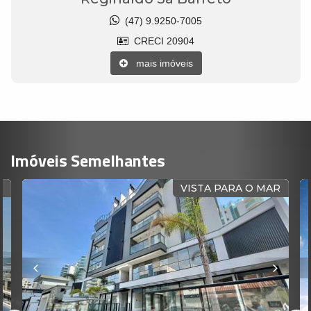
(47) 9.9250-7005
CRECI 20904
mais imóveis
Imóveis Semelhantes
MAR
ENTREGUE EM 2021