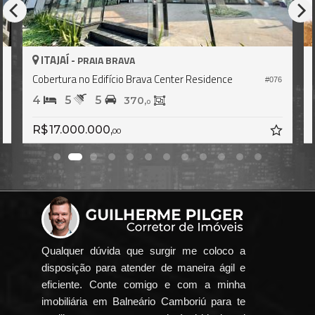
ITAJAÍ -
PRAIA BRAVA
Cobertura no Edifício Privilége Brava
076
#703
4
5
3
316,
203,
7
4
R$ 5.038.653,
80
Qualquer dúvida que surgir me coloco a
disposição para atender de maneira ágil e
eficiente. Conte comigo e com a minha
imobiliária em Balneário Camboriú para te