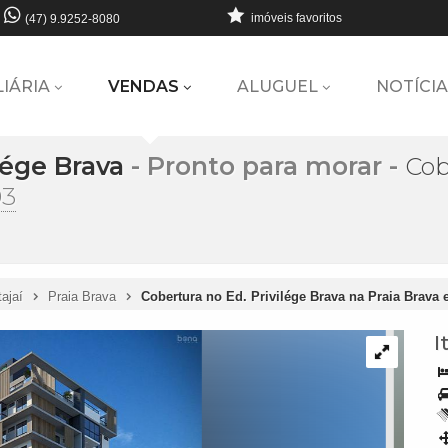
imóveis favoritos
(47) 9.9252-8080
LIÁRIA
VENDAS
ALUGUEL
NOTÍCIA
lége Brava
- Pronto para morar
-
Cob
03
tajaí
Praia Brava
Cobertura no Ed. Privilége Brava na Praia Brava e
I