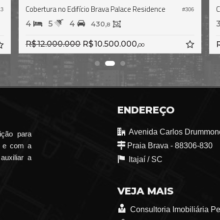
n
Cobertura no Edifício Brava Beach Int
#2.415
3
5
4
320,
0
00.000,
R$ 12.000.000
R$ 8.900.000,
00
00
ENDEREÇO
Avenida Carlos Drummond
ição para
o e com a
Praia Brava - 88306-830
auxiliar a
Itajaí /
SC
VEJA MAIS
Consultoria Imobiliária P