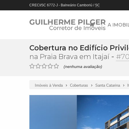
CRECI/SC 6772-J
- Balneário Camboriú /
SC
A IMOBI
Cobertura no Edifício Privi
-
#7
na Praia Brava em Itajaí
(nenhuma avaliação)
Imóveis à Venda
Coberturas
Santa Catarina
I