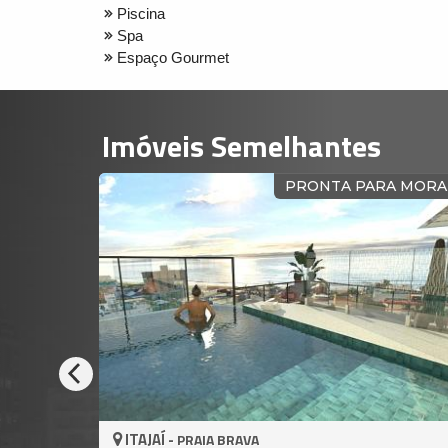
Piscina
Spa
Espaço Gourmet
Imóveis Semelhantes
VISTA PARA O MAR
ITAJAÍ -
RAVA
PRAIA BRAVA