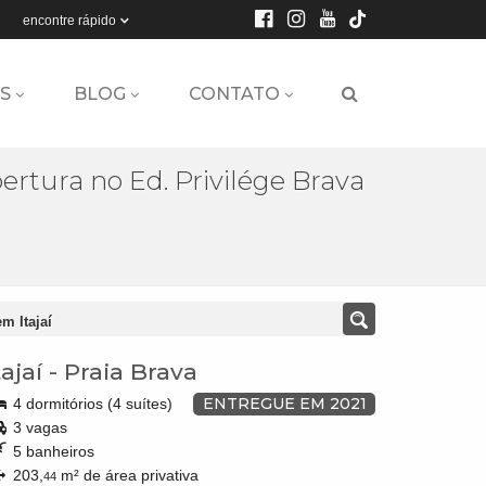
encontre rápido
S
BLOG
CONTATO
ertura no Ed. Privilége Brava
m Itajaí
tajaí
-
Praia Brava
ENTREGUE EM 2021
4 dormitórios (4 suítes)
3 vagas
5 banheiros
203,
m² de área privativa
44