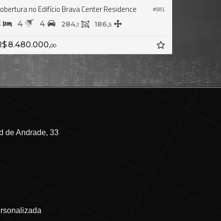
ernacional
Cobertura no Edifício Brava Beach Internacional
#1.276
4
5
4
315,
0
R$ 12.600.000,
00
 de Andrade, 33
ersonalizada