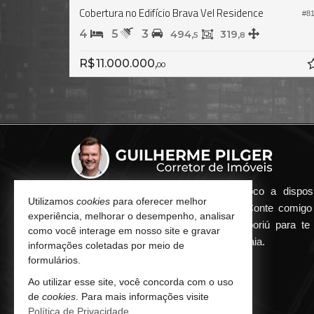
cio Brava Center Residence
Cobertura no Edifício Horizo
#981
4
5
4
284,
186,
340,
1
5
0
R$ 13.000.000
R$ 10.9
0
Qualquer dúvida que surgir me coloco a dispos
Utilizamos
cookies
para oferecer melhor
atender de maneira ágil e eficiente. Conte comig
experiência, melhorar o desempenho, analisar
minha imobiliária em Balneário Camboriú para te 
como você interage em nosso site e gravar
encontrar o seu imóvel ideal aqui na Praia.
informações coletadas por meio de
formulários.
CONTATO
Ao utilizar esse site, você concorda com o uso
de
cookies
. Para mais informações visite
(47) 9.9252-8080 (WhatsApp)
Política de Privacidade
.