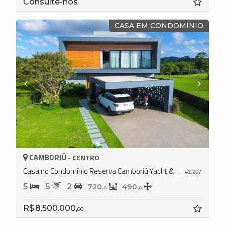
Consulte-nos
CASA EM CONDOMÍNIO
CAMBORIÚ -
CENTRO
Casa no Condomínio Reserva Camboriú Yacht & Golf
#2.207
5
5
2
720,
490,
0
0
R$ 8.500.000,
00