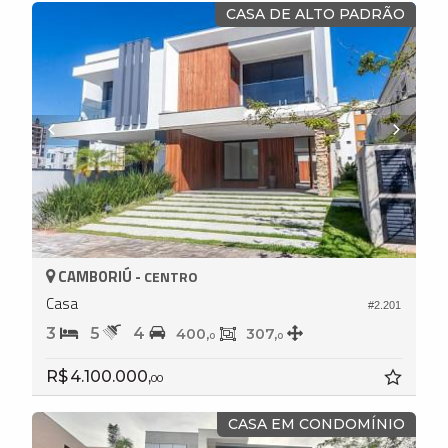
CASA DE ALTO PADRÃO
CAMBORIÚ -
CENTRO
Casa
#2.201
3
5
4
400,
307,
0
0
R$ 4.100.000,
00
CASA EM CONDOMÍNIO