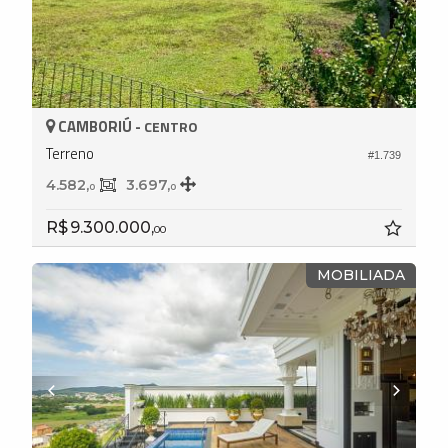
CAMBORIÚ -
CENTRO
Terreno
#1.739
4.582,
3.697,
0
0
R$ 9.300.000,
00
MOBILIADA