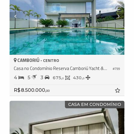
CAMBORIÚ -
CENTRO
Casa no Condomínio Reserva Camboriú Yacht & Golf
#799
4
5
3
675,
430,
0
0
R$ 8.500.000,
00
CASA EM CONDOMÍNIO