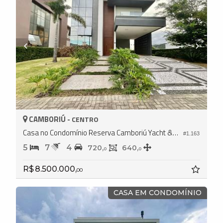
CAMBORIÚ -
CENTRO
Casa no Condomínio Reserva Camboriú Yacht & Golf
#1.163
5
7
4
720,
640,
0
0
R$ 8.500.000,
00
CASA EM CONDOMÍNIO