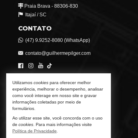
Praia Brava - 88306-830
Itajaí /
SC
CONTATO
(47) 9.9252-8080 (WhatsApp)
contato@guilhermepilger.com
VEJA MAIS
Utilizamos
cookies
para oferecer melhor
experiência, melhorar o desempenho, analisar
Consultoria Imobiliária Personalizada
como você interage em nosso site e gravar
informações coletadas por meio de
trabalhe conosco
formulários.
Ao utilizar esse site, você concorda com o uso
Indicadores Financeiros
de
cookies
. Para mais informações visite
Política de Privacidade
.
Imóveis Favoritos