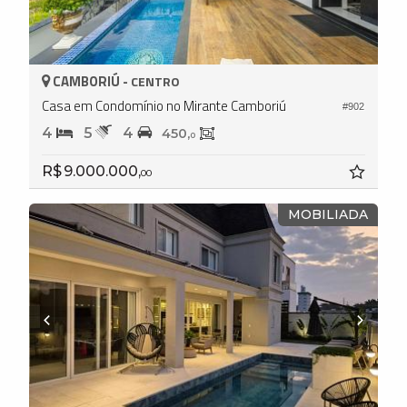
CAMBORIÚ -
CENTRO
Casa em Condomínio no Mirante Camboriú
#902
4
5
4
450,
0
R$ 9.000.000,
00
MOBILIADA