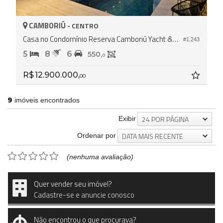
CAMBORIÚ -
CENTRO
Casa no Condomínio Reserva Camboriú Yacht & Golf
#1.243
5
8
6
550,
0
R$ 12.900.000,
00
9
imóveis encontrados
24 POR PÁGINA
Exibir
DATA MAIS RECENTE
Ordenar por
(nenhuma avaliação)
Quer vender seu imóvel?
Cadastre-se e anuncie conosco
Não encontrou o que procurava?