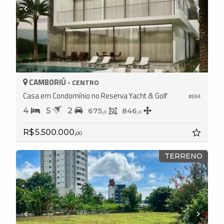
CAMBORIÚ -
CENTRO
Casa em Condomínio no Reserva Yacht & Golf
#694
4
5
2
675,
846,
0
0
R$ 5.500.000,
00
TERRENO