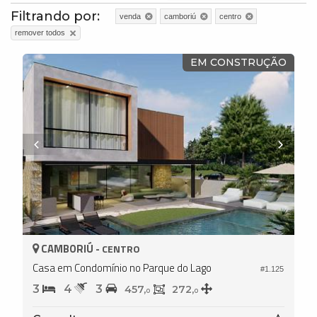
Filtrando por:
venda
camboriú
centro
remover todos
EM CONSTRUÇÃO
CAMBORIÚ -
CENTRO
Casa em Condomínio no Parque do Lago
#1.125
3
4
3
457,
272,
0
0