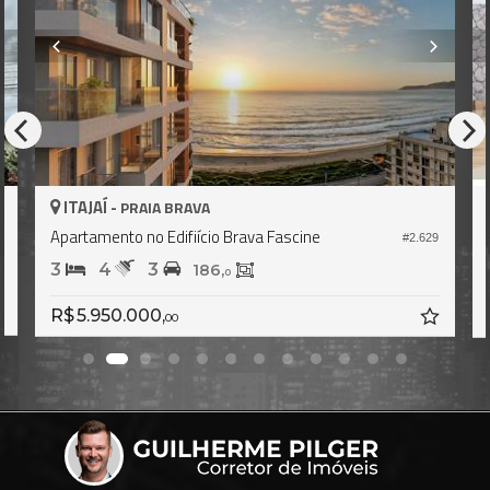
ITAJAÍ -
PRAIA BRAVA
Apartamento no Edifício In Exclusive Home
629
#1.237
3
5
3
355,
247,
0
0
R$ 6.106.675,
72