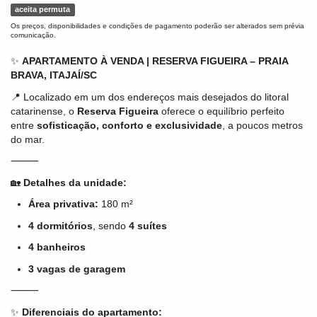
aceita permuta
Os preços, disponibilidades e condições de pagamento poderão ser alterados sem prévia
comunicação.
✨
APARTAMENTO À VENDA | RESERVA FIGUEIRA – PRAIA
BRAVA, ITAJAÍ/SC
📍 Localizado em um dos endereços mais desejados do litoral
catarinense, o
Reserva Figueira
oferece o equilíbrio perfeito
entre
sofisticação, conforto e exclusividade
, a poucos metros
do mar.
⸻
🏡
Detalhes da unidade:
Área privativa:
180 m²
4 dormitórios
, sendo
4 suítes
4 banheiros
3 vagas de garagem
⸻
✨
Diferenciais do apartamento: