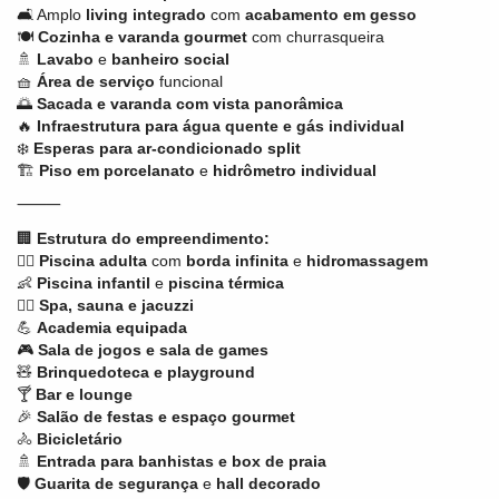
🛋️ Amplo
living integrado
com
acabamento em gesso
🍽️
Cozinha e varanda gourmet
com churrasqueira
🚿
Lavabo
e
banheiro social
🧺
Área de serviço
funcional
🌅
Sacada e varanda com vista panorâmica
🔥
Infraestrutura para água quente e gás individual
❄️
Esperas para ar-condicionado split
🏗️
Piso em porcelanato
e
hidrômetro individual
⸻
🏢
Estrutura do empreendimento:
🏊‍♀️
Piscina adulta
com
borda infinita
e
hidromassagem
👶
Piscina infantil
e
piscina térmica
💆‍♀️
Spa, sauna e jacuzzi
💪
Academia equipada
🎮
Sala de jogos e sala de games
🧸
Brinquedoteca e playground
🍸
Bar e lounge
🎉
Salão de festas e espaço gourmet
🚴
Bicicletário
🚿
Entrada para banhistas e box de praia
🛡️
Guarita de segurança
e
hall decorado