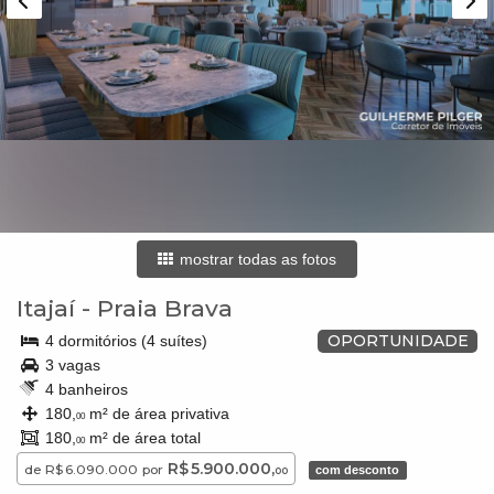
mostrar todas as fotos
Itajaí
-
Praia Brava
OPORTUNIDADE
4 dormitórios (4 suítes)
3 vagas
4 banheiros
180,
m² de área privativa
00
180,
m² de área total
00
R$ 5.900.000,
de
R$ 6.090.000
por
com desconto
00