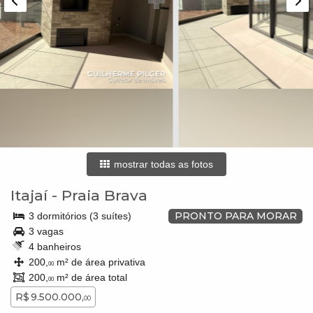
mostrar todas as fotos
Itajaí
-
Praia Brava
PRONTO PARA MORAR
3 dormitórios (3 suítes)
3 vagas
4 banheiros
200,
m² de área privativa
00
200,
m² de área total
00
R$ 9.500.000,
00