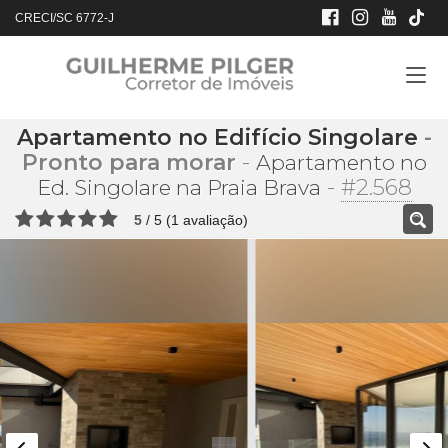
CRECI/SC 6772-J
Apartamento no Edifício Singolare
-
Pronto para morar
-
Apartamento no
-
#2.568
Ed. Singolare na Praia Brava
5
/
5
(
1
avaliação)