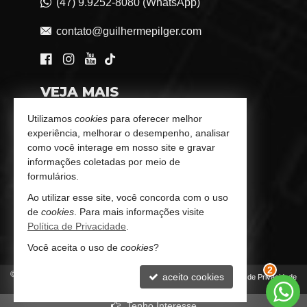
(47) 9.9252-8080 (WhatsApp)
contato@guilhermepilger.com
VEJA MAIS
Consultoria Imobiliária Personalizada
Utilizamos
cookies
para oferecer melhor
experiência, melhorar o desempenho, analisar
trabalhe conosco
como você interage em nosso site e gravar
informações coletadas por meio de
Indicadores Financeiros
formulários.
Ao utilizar esse site, você concorda com o uso
Imóveis Favoritos
de
cookies
. Para mais informações visite
Política de Privacidade
.
Mapa de Imóveis
Você aceita o uso de
cookies
?
©
2026
CRECI/SC 6772-J
aceito cookies
Política de Privacidade
2
Tenho Interesse