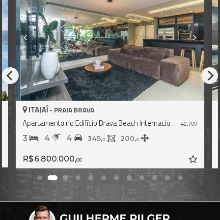
ITAJAÍ -
PRAIA BRAVA
Apartamento no Edifício Brava Beach Internacional
5
#2.709
3
4
4
345,
200,
0
0
R$ 6.800.000,
00