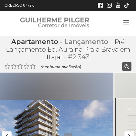
CRECI/SC 6772-J
Apartamento
- Lançamento
-
Pré
Lançamento Ed. Aura na Praia Brava em
-
#2.343
Itajaí
(nenhuma avaliação)