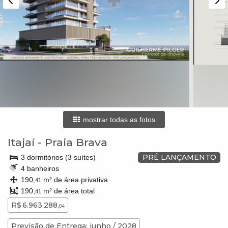
mostrar todas as fotos
Itajaí
-
Praia Brava
PRÉ LANÇAMENTO
3 dormitórios (3 suítes)
4 banheiros
190,
m² de área privativa
41
190,
m² de área total
41
R$ 6.963.288,
04
Previsão de Entrega: junho / 2028